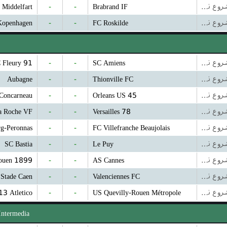
Middelfart
-
-
Brabrand IF
بازی شروع نشده است
openhagen
-
-
FC Roskilde
بازی شروع نشده است
 Fleury 91
-
-
SC Amiens
بازی شروع نشده است
Aubagne
-
-
Thionville FC
بازی شروع نشده است
Concarneau
-
-
Orleans US 45
بازی شروع نشده است
a Roche VF
-
-
Versailles 78
بازی شروع نشده است
g-Peronnas
-
-
FC Villefranche Beaujolais
بازی شروع نشده است
SC Bastia
-
-
Le Puy
بازی شروع نشده است
ouen 1899
-
-
AS Cannes
بازی شروع نشده است
Stade Caen
-
-
Valenciennes FC
بازی شروع نشده است
13 Atletico
-
-
US Quevilly-Rouen Métropole
بازی شروع نشده است
Intermedia