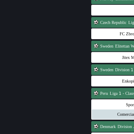
Czech Republic
FC Zbro
Sweden
Elitettan
Jitex 
Sweden
Division 1
Enkop
Peru
Liga 1 - Clau
Spor
Comercia
Denmark