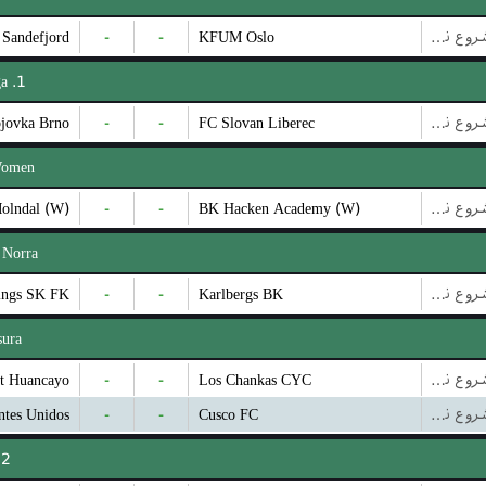
Sandefjord
-
-
KFUM Oslo
بازی شروع نشده است
1. Liga
jovka Brno
-
-
FC Slovan Liberec
بازی شروع نشده است
 Women
Molndal (W)
-
-
BK Hacken Academy (W)
بازی شروع نشده است
 Norra
ings SK FK
-
-
Karlbergs BK
بازی شروع نشده است
sura
t Huancayo
-
-
Los Chankas CYC
بازی شروع نشده است
ntes Unidos
-
-
Cusco FC
بازی شروع نشده است
2. Division