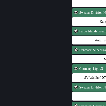
Sweden
Kung
Faroe Islands
Prem
Denmark
Superliga
S
Germany
3. Liga
SV Waldhof 0
Sweden