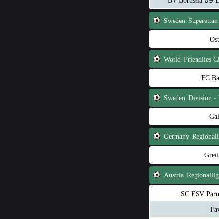
BV Borussia 09 D
Sweden
Superettan
Os
World
Friendlies 
FC Ba
Sweden
Gal
Germany
Regionall
Grei
Austria
Regionallig
SC ESV Par
Fa