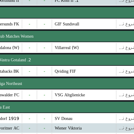
ortmund II
-
-
1. FC Koln II
بازی شروع نشده است
tersunds FK
-
-
GIF Sundsvall
بازی شروع نشده است
Club Matches Women
dalona (W)
-
-
Villarreal (W)
بازی شروع نشده است
2. Division - Vastra Gotaland
tabacks BK
-
-
Qviding FIF
بازی شروع نشده است
iga Northeast
fswalder FC
-
-
VSG Altglienicke
بازی شروع نشده است
a East
ndorf 1919
-
-
SV Donau
بازی شروع نشده است
voritner AC
-
-
Wiener Viktoria
بازی شروع نشده است