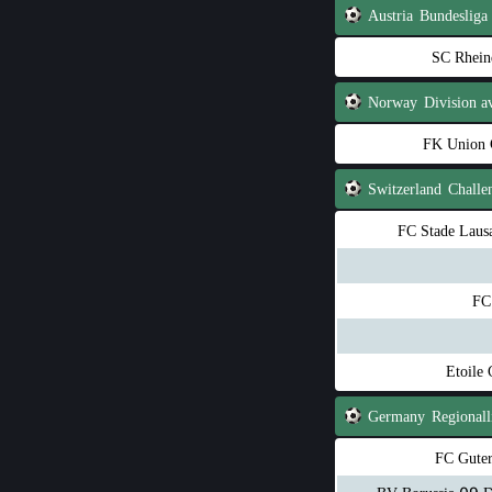
Austria
Bundesliga
SC Rhein
Norway
FK Union 
Switzerland
Challe
FC Stade Laus
FC
Etoile
Germany
Regionall
FC Gute