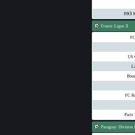
B93 K
France
Ligue 3
FC
US 
L
Bour
FC R
Paris 
Paraguay
Division 