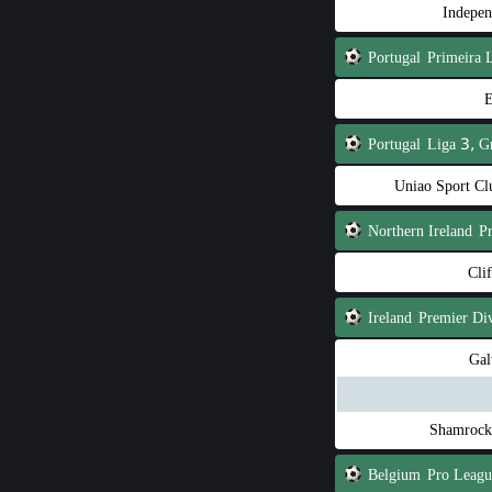
Indepen
Portugal
Primeira 
E
Portugal
Liga 3, G
Uniao Sport Cl
Northern Ireland
P
Cli
Ireland
Premier Div
Gal
Shamrock
Belgium
Pro Leagu