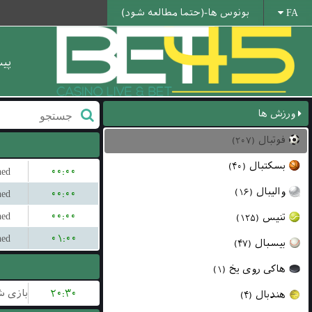
بونوس ها-(حتما مطالعه شود)
FA
پی
ورزش ها
فوتبال
(۲۰۷)
بسکتبال
(۴۰)
hed
۰۰:۰۰
والیبال
(۱۶)
hed
۰۰:۰۰
hed
۰۰:۰۰
تنیس
(۱۲۵)
hed
۰۱:۰۰
بیسبال
(۴۷)
هاکی روی یخ
(۱)
۲۰:۳۰
هندبال
(۴)