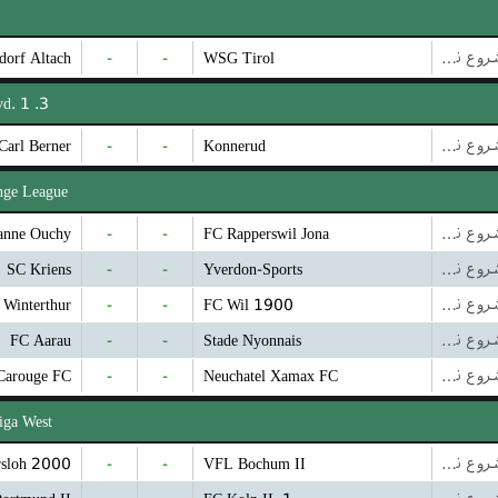
dorf Altach
-
-
WSG Tirol
بازی شروع نشده است
3. Division avd. 1
Carl Berner
-
-
Konnerud
بازی شروع نشده است
nge League
anne Ouchy
-
-
FC Rapperswil Jona
بازی شروع نشده است
SC Kriens
-
-
Yverdon-Sports
بازی شروع نشده است
 Winterthur
-
-
FC Wil 1900
بازی شروع نشده است
FC Aarau
-
-
Stade Nyonnais
بازی شروع نشده است
 Carouge FC
-
-
Neuchatel Xamax FC
بازی شروع نشده است
iga West
rsloh 2000
-
-
VFL Bochum II
بازی شروع نشده است