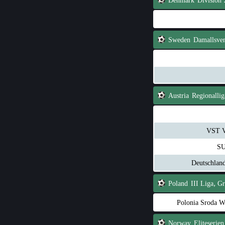
Denmark
Sweden
Damallsve
Austria
Regionalli
VST V
SU
Deutschlan
Poland
III Liga, G
Polonia Sroda W
Norway
Eliteserien