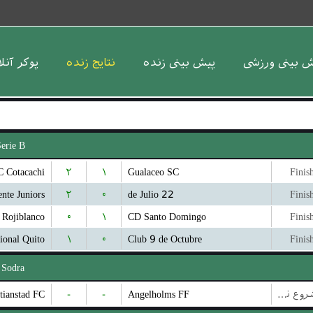
ش بینی ورزشی
پیش بینی زنده
نتایج زنده
پوکر آنل
erie B
C Cotacachi
۲
۱
Gualaceo SC
Finis
nte Juniors
۲
۰
22 de Julio
Finis
o Rojiblanco
۰
۱
CD Santo Domingo
Finis
ional Quito
۱
۰
Club 9 de Octubre
Finis
 Sodra
tianstad FC
-
-
Angelholms FF
بازی شروع نشده است