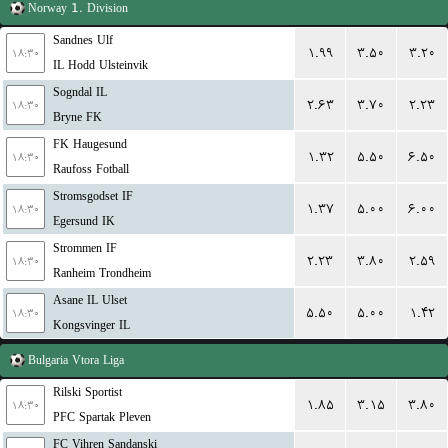
Norway
1. Division
Sandnes Ulf
۱.۹۹
۳.۵۰
۳.۲۰
۱۸:۳۰
IL Hodd Ulsteinvik
Sogndal IL
۲.۶۳
۳.۷۰
۲.۲۳
۱۸:۳۰
Bryne FK
FK Haugesund
۱.۳۲
۵.۵۰
۶.۵۰
۱۸:۳۰
Raufoss Fotball
Stromsgodset IF
۱.۳۷
۵.۰۰
۶.۰۰
۱۸:۳۰
Egersund IK
Strommen IF
۲.۲۳
۳.۸۰
۲.۵۹
۱۸:۳۰
Ranheim Trondheim
Asane IL Ulset
۵.۵۰
۵.۰۰
۱.۴۲
۱۸:۳۰
Kongsvinger IL
Bulgaria
Vtora Liga
Rilski Sportist
۱.۸۵
۳.۱۵
۳.۸۰
۱۸:۳۰
PFC Spartak Pleven
FC Vihren Sandanski