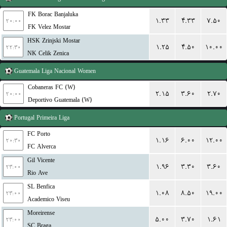
FK Borac Banjaluka
۱.۳۳
۴.۳۳
۷.۵۰
۲۰:۰۰
FK Velez Mostar
HSK Zrinjski Mostar
۱.۲۵
۴.۵۰
۱۰.۰۰
۲۲:۳۰
NK Celik Zenica
Guatemala
Liga Nacional Women
Cobaneras FC (W)
۲.۱۵
۳.۶۰
۲.۷۰
۲۰:۰۰
Deportivo Guatemala (W)
Portugal
Primeira Liga
FC Porto
۱.۱۶
۶.۰۰
۱۲.۰۰
۲۰:۳۰
FC Alverca
Gil Vicente
۱.۹۶
۳.۳۰
۳.۶۰
۲۳:۰۰
Rio Ave
SL Benfica
۱.۰۸
۸.۵۰
۱۹.۰۰
۲۳:۰۰
Academico Viseu
Moreirense
۵.۰۰
۳.۷۰
۱.۶۱
۲۳:۰۰
SC Braga