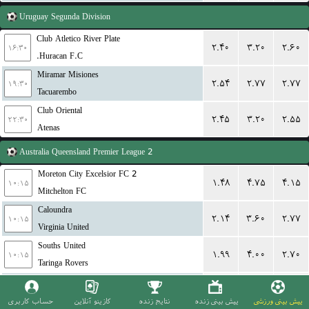
Uruguay
Segunda Division
Club Atletico River Plate
۲.۴۰
۳.۲۰
۲.۶۰
۱۶:۳۰
Huracan F.C.
Miramar Misiones
۲.۵۴
۲.۷۷
۲.۷۷
۱۹:۳۰
Tacuarembo
Club Oriental
۲.۴۵
۳.۲۰
۲.۵۵
۲۲:۳۰
Atenas
Australia
Queensland Premier League 2
Moreton City Excelsior FC 2
۱.۴۸
۴.۷۵
۴.۱۵
۱۰:۱۵
Mitchelton FC
Caloundra
۲.۱۴
۳.۶۰
۲.۷۷
۱۰:۱۵
Virginia United
Souths United
۱.۹۹
۴.۰۰
۲.۷۰
۱۰:۱۵
Taringa Rovers
Pine Hills
۱.۵۱
۴.۲۵
۴.۳۳
۱۰:۱۵
Brisbane Knights
پیش بینی ورزشی
پیش بینی زنده
نتایج زنده
کازینو آنلاین
حساب کاربری