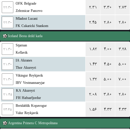
OFK Belgrade
۲.۳۱
۳.۳۰
۲.۷۳
۲۲:۳۰
Zeleznicar Pancevo
Mladost Lucani
۲.۴۵
۲.۸۰
۲.۸۰
۲۲:۳۰
FK Cukaricki Stankom
Iceland
Besta deild karla
Stjarnan
۱.۸۲
۴.۰۰
۳.۲۸
۲۱:۳۰
Keflavik
IA Akranes
۱.۴۳
۴.۵۰
۵.۰۰
۲۱:۳۰
Thor Akureyri
Vikingur Reykjavik
۱.۳۲
۵.۰۰
۷.۰۰
۲۱:۳۰
IBV Vestmannaeyjar
KA Akureyri
۲.۰۸
۳.۸۰
۲.۸۰
۲۱:۴۵
FH Hafnarfjordur
Breidablik Kopavogur
۱.۵۶
۴.۳۳
۴.۳۳
۲۳:۴۵
Valur Reykjavik
Argentina
Primera C Metropolitana