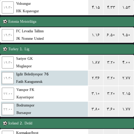
Volsungur
۴.۱۵
۴.۳۳
۱.۵۳
۱۹:۳۰
HK Kopavogur
Estonia
Meistriliiga
FC Levadia Tallinn
۱.۱۶
۶.۵۰
۹.۵۰
۱۹:۳۰
JK Nomme United
Turkey
1. Lig
Sariyer GK
۱.۸۷
۳.۲۰
۴.۰۰
۱۹:۳۰
Muglaspor
76 Igdir Belediyespor
۲.۳۶
۳.۲۰
۲.۷۷
۱۹:۳۰
Fatih Karagumruk
Vanspor FK
۳.۱۰
۳.۲۰
۲.۱۵
۲۲:۰۰
Kayserispor
Bodrumspor
۳.۸۰
۳.۶۰
۱.۷۷
۲۲:۰۰
Bursaspor
Iceland
2. Deild
Kormakur/hvot