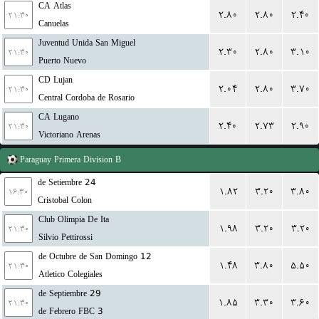
CA Atlas
۲.۸۰
۲.۸۰
۲.۴۰
۲۱:۳۰
Canuelas
Juventud Unida San Miguel
۲.۳۰
۲.۸۰
۳.۱۰
۲۱:۳۰
Puerto Nuevo
CD Lujan
۲.۰۴
۲.۸۰
۳.۷۰
۲۱:۳۰
Central Cordoba de Rosario
CA Lugano
۲.۴۰
۲.۷۳
۲.۹۰
۲۱:۳۰
Victoriano Arenas
Paraguay
Primera Division B
24 de Setiembre
۱.۸۲
۳.۲۰
۳.۸۰
۱۶:۳۰
Cristobal Colon
Club Olimpia De Ita
۱.۹۸
۳.۲۰
۳.۲۰
۲۱:۳۰
Silvio Pettirossi
12 de Octubre de San Domingo
۱.۴۸
۳.۸۰
۵.۵۰
۲۱:۳۰
Atletico Colegiales
29 de Septiembre
۱.۸۵
۳.۳۰
۳.۶۰
۲۱:۳۰
3 de Febrero FBC