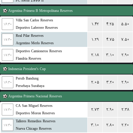
FC Iberia 1999 II
Argentina
Primera B Metropolitana Reserves
Villa San Carlos Reserves
۱.۴۲
۴.۲۵
۵.۵۰
۱۶:۳۰
Deportivo Laferrere Reserves
Real Pilar Reserves
۱.۲۹
۴.۷۵
۷.۵۰
۱۷:۳۰
Argentino Merlo Reserves
Deportivo Camioneros Reserves
۲.۱۸
۳.۱۰
۲.۹۰
۱۷:۳۰
Flandria Reserves
Indonesia
President's Cup
Persib Bandung
۲.۰۵
۳.۲۰
۲.۹۰
۱۶:۳۰
Persebaya Surabaya
Argentina
Primera Nacional Reserves
CA San Miguel Reserves
۲.۷۳
۲.۹۰
۲.۳۸
۱۷:۳۰
Deportivo Moron Reserves
Talleres Remedios Reserves
۳.۱۰
۲.۸۰
۲.۲۰
۱۷:۳۰
Nueva Chicago Reserves