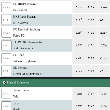
FC Hradec Kralove
۴.۰۰
۳.۵۰
۱.۸۸
۲۰:۳۰
Besiktas JK
KKS Lech Poznan
۱.۱۴
۸.۰۰
۱۵.۰۰
۲۰:۳۰
KI Klaksvík
FC Red Bull Salzburg
۱.۵۳
۴.۲۵
۵.۵۰
۲۰:۳۰
Pafos FC
FC PAOK Thessaloniki
۱.۶۷
۳.۸۰
۴.۷۵
۲۱:۱۵
RSC Anderlecht
FC Thun
۱.۵۶
۴.۳۳
۵.۰۰
۲۱:۳۰
Vikingur Reykjavik
SL Benfica
۱.۱۱
۹.۰۰
۱۷.۰۰
۲۲:۳۰
Hearts Of Midlothian FC
Finland
Kolmonen
Toolon Taisto
۲.۵۵
۳.۷۰
۲.۱۸
۱۸:۳۰
Valtti
JyTy
۴.۳۳
۴.۷۵
۱.۴۵
۱۸:۴۵
KaaPo