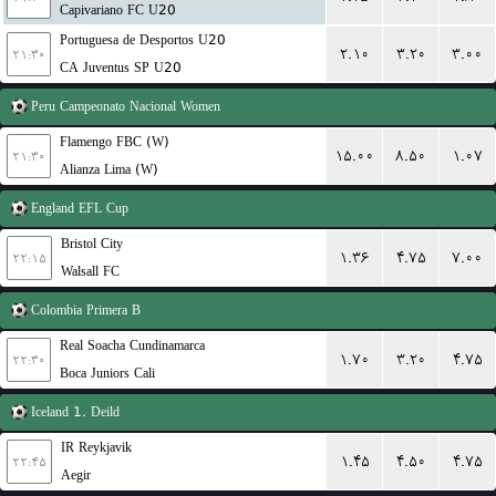
Capivariano FC U20
Portuguesa de Desportos U20
۲.۱۰
۳.۲۰
۳.۰۰
۲۱:۳۰
CA Juventus SP U20
Peru
Campeonato Nacional Women
Flamengo FBC (W)
۱۵.۰۰
۸.۵۰
۱.۰۷
۲۱:۳۰
Alianza Lima (W)
England
EFL Cup
Bristol City
۱.۳۶
۴.۷۵
۷.۰۰
۲۲:۱۵
Walsall FC
Colombia
Primera B
Real Soacha Cundinamarca
۱.۷۰
۳.۲۰
۴.۷۵
۲۲:۳۰
Boca Juniors Cali
Iceland
1. Deild
IR Reykjavik
۱.۴۵
۴.۵۰
۴.۷۵
۲۲:۴۵
Aegir