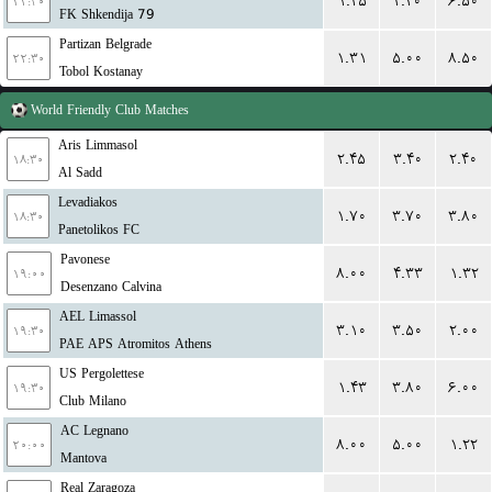
۱.۴۵
۴.۲۰
۶.۵۰
۲۲:۳۰
FK Shkendija 79
Partizan Belgrade
۱.۳۱
۵.۰۰
۸.۵۰
۲۲:۳۰
Tobol Kostanay
World
Friendly Club Matches
Aris Limmasol
۲.۴۵
۳.۴۰
۲.۴۰
۱۸:۳۰
Al Sadd
Levadiakos
۱.۷۰
۳.۷۰
۳.۸۰
۱۸:۳۰
Panetolikos FC
Pavonese
۸.۰۰
۴.۳۳
۱.۳۲
۱۹:۰۰
Desenzano Calvina
AEL Limassol
۳.۱۰
۳.۵۰
۲.۰۰
۱۹:۳۰
PAE APS Atromitos Athens
US Pergolettese
۱.۴۳
۳.۸۰
۶.۰۰
۱۹:۳۰
Club Milano
AC Legnano
۸.۰۰
۵.۰۰
۱.۲۲
۲۰:۰۰
Mantova
Real Zaragoza