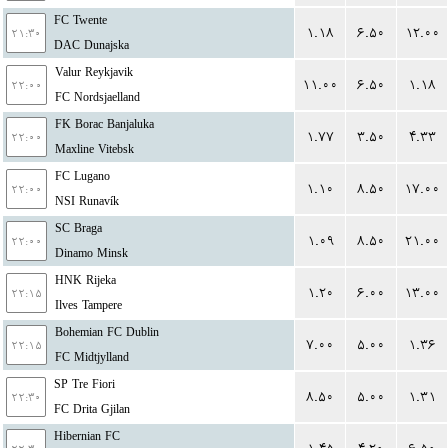
FC Twente
۱.۱۸
۶.۵۰
۱۲.۰۰
۲۱:۳۰
DAC Dunajska
Valur Reykjavik
۱۱.۰۰
۶.۵۰
۱.۱۸
۲۲:۰۰
FC Nordsjaelland
FK Borac Banjaluka
۱.۷۷
۳.۵۰
۴.۳۳
۲۲:۰۰
Maxline Vitebsk
FC Lugano
۱.۱۰
۸.۵۰
۱۷.۰۰
۲۲:۰۰
NSI Runavík
SC Braga
۱.۰۹
۸.۵۰
۲۱.۰۰
۲۲:۰۰
Dinamo Minsk
HNK Rijeka
۱.۲۰
۶.۰۰
۱۳.۰۰
۲۲:۱۵
Ilves Tampere
Bohemian FC Dublin
۷.۰۰
۵.۰۰
۱.۳۶
۲۲:۱۵
FC Midtjylland
SP Tre Fiori
۸.۵۰
۵.۰۰
۱.۳۱
۲۲:۳۰
FC Drita Gjilan
Hibernian FC