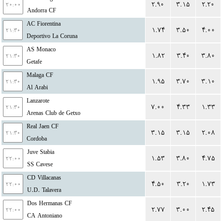
۲.۹۰
۳.۱۵
۲.۲۰
۲۰:۰۰
Andorra CF
AC Fiorentina
۱.۷۴
۳.۵۰
۴.۰۰
۲۱:۳۰
Deportivo La Coruna
AS Monaco
۱.۸۲
۳.۴۰
۳.۸۰
۲۱:۳۰
Getafe
Malaga CF
۱.۹۵
۳.۷۰
۳.۱۰
۲۱:۳۰
Al Arabi
Lanzarote
۷.۰۰
۴.۳۳
۱.۳۳
۲۱:۳۰
Arenas Club de Getxo
Real Jaen CF
۳.۱۵
۳.۱۵
۲.۰۸
۲۱:۳۰
Cordoba
Juve Stabia
۱.۵۳
۳.۸۰
۴.۷۵
۲۲:۰۰
SS Cavese
CD Villacanas
۴.۵۰
۳.۲۰
۱.۷۳
۲۲:۰۰
U.D. Talavera
Dos Hermanas CF
۲.۷۷
۳.۰۰
۲.۴۵
۲۲:۰۰
CA Antoniano