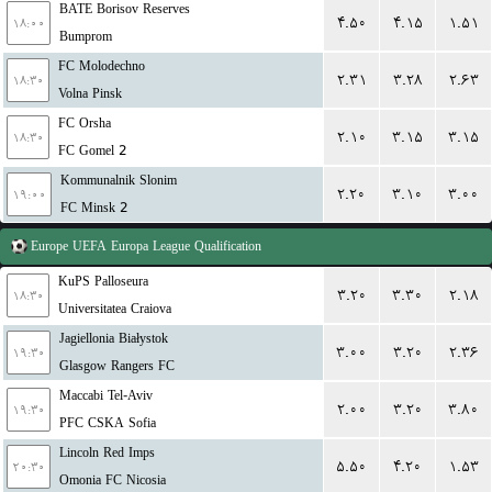
BATE Borisov Reserves
۴.۵۰
۴.۱۵
۱.۵۱
۱۸:۰۰
Bumprom
FC Molodechno
۲.۳۱
۳.۲۸
۲.۶۳
۱۸:۳۰
Volna Pinsk
FC Orsha
۲.۱۰
۳.۱۵
۳.۱۵
۱۸:۳۰
FC Gomel 2
Kommunalnik Slonim
۲.۲۰
۳.۱۰
۳.۰۰
۱۹:۰۰
FC Minsk 2
Europe
UEFA Europa League Qualification
KuPS Palloseura
۳.۲۰
۳.۳۰
۲.۱۸
۱۸:۳۰
Universitatea Craiova
Jagiellonia Białystok
۳.۰۰
۳.۲۰
۲.۳۶
۱۹:۳۰
Glasgow Rangers FC
Maccabi Tel-Aviv
۲.۰۰
۳.۲۰
۳.۸۰
۱۹:۳۰
PFC CSKA Sofia
Lincoln Red Imps
۵.۵۰
۴.۲۰
۱.۵۳
۲۰:۳۰
Omonia FC Nicosia