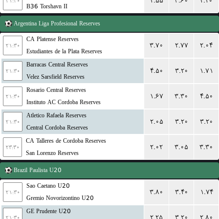
۲.۵۵
۳.۶۰
۲.۲۰
۲۱:۳۰
B36 Torshavn II
Argentina
Liga Profesional Reserves
CA Platense Reserves
۳.۷۰
۲.۷۷
۲.۰۴
۲۱:۳۰
Estudiantes de la Plata Reserves
Barracas Central Reserves
۴.۵۰
۳.۲۰
۱.۷۱
۲۱:۳۰
Velez Sarsfield Reserves
Rosario Central Reserves
۱.۶۷
۳.۳۰
۴.۵۰
۲۱:۳۰
Instituto AC Cordoba Reserves
Atletico Rafaela Reserves
۲.۰۵
۳.۲۰
۳.۲۰
۲۱:۳۰
Central Cordoba Reserves
CA Talleres de Cordoba Reserves
۲.۰۲
۳.۰۵
۳.۳۰
۲۳:۳۰
San Lorenzo Reserves
Brazil
Paulista U20
Sao Caetano U20
۳.۸۰
۳.۴۰
۱.۷۴
۲۱:۳۰
Gremio Novorizontino U20
GE Prudente U20
۲.۲۵
۳.۲۰
۲.۸۰
۲۱:۳۰