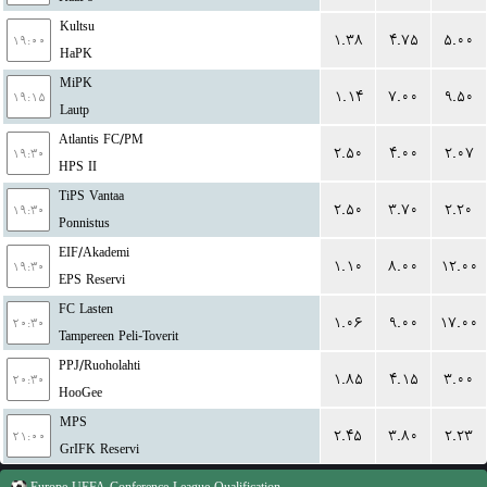
Kultsu
۱.۳۸
۴.۷۵
۵.۰۰
۱۹:۰۰
HaPK
MiPK
۱.۱۴
۷.۰۰
۹.۵۰
۱۹:۱۵
Lautp
Atlantis FC/PM
۲.۵۰
۴.۰۰
۲.۰۷
۱۹:۳۰
HPS II
TiPS Vantaa
۲.۵۰
۳.۷۰
۲.۲۰
۱۹:۳۰
Ponnistus
EIF/Akademi
۱.۱۰
۸.۰۰
۱۲.۰۰
۱۹:۳۰
EPS Reservi
FC Lasten
۱.۰۶
۹.۰۰
۱۷.۰۰
۲۰:۳۰
Tampereen Peli-Toverit
PPJ/Ruoholahti
۱.۸۵
۴.۱۵
۳.۰۰
۲۰:۳۰
HooGee
MPS
۲.۴۵
۳.۸۰
۲.۲۳
۲۱:۰۰
GrIFK Reservi