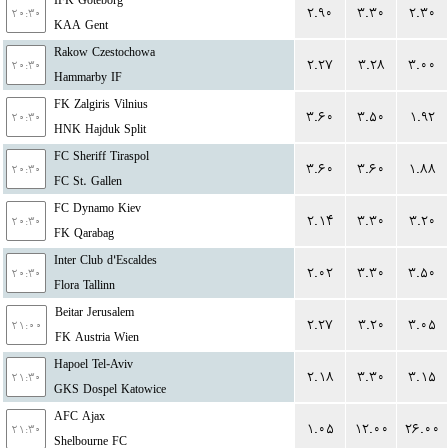
IFK Goteborg
۲.۹۰
۳.۳۰
۲.۳۰
۲۰:۳۰
KAA Gent
Rakow Czestochowa
۲.۲۷
۳.۲۸
۳.۰۰
۲۰:۳۰
Hammarby IF
FK Zalgiris Vilnius
۳.۶۰
۳.۵۰
۱.۹۲
۲۰:۳۰
HNK Hajduk Split
FC Sheriff Tiraspol
۳.۶۰
۳.۶۰
۱.۸۸
۲۰:۳۰
FC St. Gallen
FC Dynamo Kiev
۲.۱۴
۳.۳۰
۳.۲۰
۲۰:۳۰
FK Qarabag
Inter Club d'Escaldes
۲.۰۲
۳.۳۰
۳.۵۰
۲۰:۳۰
Flora Tallinn
Beitar Jerusalem
۲.۲۷
۳.۲۰
۳.۰۵
۲۱:۰۰
FK Austria Wien
Hapoel Tel-Aviv
۲.۱۸
۳.۳۰
۳.۱۵
۲۱:۳۰
GKS Dospel Katowice
AFC Ajax
۱.۰۵
۱۲.۰۰
۲۶.۰۰
۲۱:۳۰
Shelbourne FC