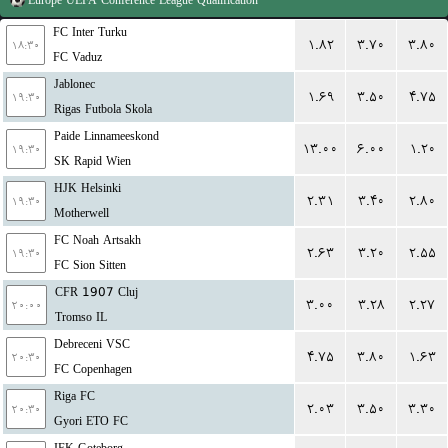
Europe
UEFA Conference League Qualification
FC Inter Turku
۱.۸۲
۳.۷۰
۳.۸۰
۱۸:۳۰
FC Vaduz
Jablonec
۱.۶۹
۳.۵۰
۴.۷۵
۱۹:۳۰
Rigas Futbola Skola
Paide Linnameeskond
۱۳.۰۰
۶.۰۰
۱.۲۰
۱۹:۳۰
SK Rapid Wien
HJK Helsinki
۲.۳۱
۳.۴۰
۲.۸۰
۱۹:۳۰
Motherwell
FC Noah Artsakh
۲.۶۳
۳.۲۰
۲.۵۵
۱۹:۳۰
FC Sion Sitten
CFR 1907 Cluj
۳.۰۰
۳.۲۸
۲.۲۷
۲۰:۰۰
Tromso IL
Debreceni VSC
۴.۷۵
۳.۸۰
۱.۶۳
۲۰:۳۰
FC Copenhagen
Riga FC
۲.۰۳
۳.۵۰
۳.۳۰
۲۰:۳۰
Gyori ETO FC