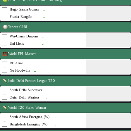
UTR Pro Tennis
UTR Men Hamburg
Hugo Garcia Gomez
..
...
...
...
...
Frazier Rengifo
..
Taiwan
CPBL
Wei-Chuan Dragons
..
...
...
...
...
Uni Lions
..
World
EPL Masters
RE.Arise
..
...
...
...
...
No Hoodwink
..
India
Delhi Premier League T20
South Delhi Superstarz
..
...
...
...
...
Outer Delhi Warriors
..
World
T20 Series Women
South Africa Emerging (W)
..
...
...
...
...
Bangladesh Emerging (W)
..