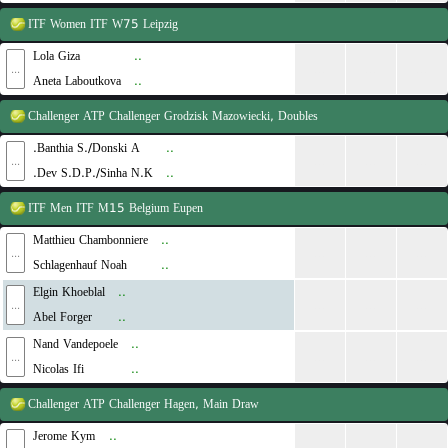
ITF Women
ITF W75 Leipzig
Lola Giza
..
...
...
...
...
Aneta Laboutkova
..
Challenger
ATP Challenger Grodzisk Mazowiecki, Doubles
Banthia S./Donski A.
..
...
...
...
...
Dev S.D.P./Sinha N.K.
..
ITF Men
ITF M15 Belgium Eupen
Matthieu Chambonniere
..
...
...
...
...
Schlagenhauf Noah
..
Elgin Khoeblal
..
...
...
...
...
Abel Forger
..
Nand Vandepoele
..
...
...
...
...
Nicolas Ifi
..
Challenger
ATP Challenger Hagen, Main Draw
Jerome Kym
..