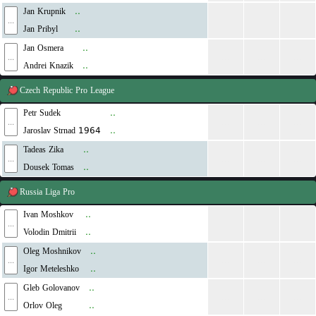
Jan Krupnik
..
...
...
...
...
Jan Pribyl
..
Jan Osmera
..
...
...
...
...
Andrei Knazik
..
Czech Republic
Pro League
Petr Sudek
..
...
...
...
...
Jaroslav Strnad 1964
..
Tadeas Zika
..
...
...
...
...
Dousek Tomas
..
Russia
Liga Pro
Ivan Moshkov
..
...
...
...
...
Volodin Dmitrii
..
Oleg Moshnikov
..
...
...
...
...
Igor Meteleshko
..
Gleb Golovanov
..
...
...
...
...
Orlov Oleg
..