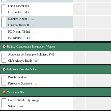
Guria Lanchkhuti
..
...
...
...
...
Lokomotiv Tbilisi
..
Kolhketi Khobi
..
...
...
...
...
Dinamo Tbilisi II
..
FC Merani Tbilisi
..
...
...
...
...
FC Didube 2014
..
Bolivia
Campeonato Integracion Women
Academia de Balompie Boliviano (W)
..
...
...
...
...
Club Always Ready (W)
..
Indonesia
President's Cup
Persib Bandung
..
...
...
...
...
Persebaya Surabaya
..
Vietnam
VBA
Ho Chi Minh City Wings
..
...
...
...
...
Saigon Heat
..