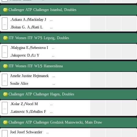
Challenger
ATP Challenger Istanbul, Doubles
Azkara A./Mackinlay J.
..
...
...
...
...
Boitan G. A./Ratti L.
..
ITF Women
ITF W75 Leipzig, Doubles
Malygina E./Sebestova I.
..
...
...
...
...
Jakupovic D./Li Y.
..
ITF Women
ITF W15 Hameenlinna
Amelie Justine Hejtmanek
..
...
...
...
...
Soulie Alice
..
Challenger
ATP Challenger Hagen, Doubles
Kolar Z./Vocel M.
..
...
...
...
...
Latinovic S./Zeballos F.
..
Challenger
ATP Challenger Grodzisk Mazowiecki, Main Draw
Joel Josef Schwarzler
..
...
...
...
...