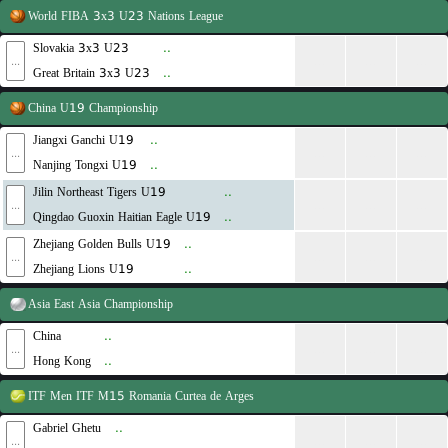
World
FIBA 3x3 U23 Nations League
Slovakia 3x3 U23
..
...
...
...
...
Great Britain 3x3 U23
..
China
U19 Championship
Jiangxi Ganchi U19
..
...
...
...
...
Nanjing Tongxi U19
..
Jilin Northeast Tigers U19
..
...
...
...
...
Qingdao Guoxin Haitian Eagle U19
..
Zhejiang Golden Bulls U19
..
...
...
...
...
Zhejiang Lions U19
..
Asia
East Asia Championship
China
..
...
...
...
...
Hong Kong
..
ITF Men
ITF M15 Romania Curtea de Arges
Gabriel Ghetu
..
...
...
...
...