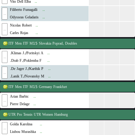
Vito Dell Elba
..
Filiberto Fumagalli
..
...
...
...
...
Odysseas Geladaris
..
Nicolas Robert
..
...
...
...
...
Carles Rojas
..
ITF Men
ITF M15 Slovakia Poprad, Doubles
Klimas J./Poritskyi A.
..
...
...
...
...
Drab F./Poklemba F.
..
De Jager J./Karthik P.
..
...
...
...
...
Lanik T./Novansky M.
..
ITF Men
ITF M15 Germany Frankfurt
Arian Barbic
..
...
...
...
...
Pierre Delage
..
UTR Pro Tennis
UTR Women Hamburg
Golda Karolina
..
...
...
...
...
Liubou Murashka
..