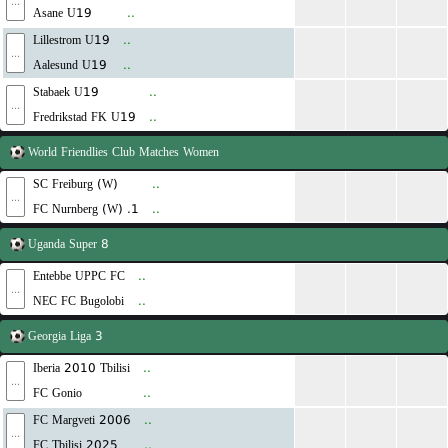
...
...
...
...
Asane U19
..
Lillestrom U19
..
...
...
...
...
Aalesund U19
..
Stabaek U19
..
...
...
...
...
Fredrikstad FK U19
..
World
Friendlies Club Matches Women
SC Freiburg (W)
..
...
...
...
...
1. FC Nurnberg (W)
..
Uganda
Super 8
Entebbe UPPC FC
..
...
...
...
...
NEC FC Bugolobi
..
Georgia
Liga 3
Iberia 2010 Tbilisi
..
...
...
...
...
FC Gonio
..
FC Margveti 2006
..
...
...
...
...
FC Tbilisi 2025
..