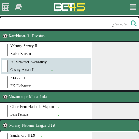
Kazakhstan
1. Division
Yelimay Semey II
..
...
...
...
...
Kairat Zhastar
..
FC Shakhter Karagandy
..
...
...
...
...
Caspiy Aktau II
..
Aktobe II
..
...
...
...
...
FK Ekibastuz
..
Mozambique
Mocambola
Clube Ferroviario de Maputo
..
...
...
...
...
Baia Pemba
..
Norway
National League U19
Sandefjord U19
..