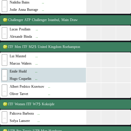
Naiktha Bains
..
...
...
...
...
Jodie Anna Burrage
..
Challenger
ATP Challenger Istanbul, Main Draw
Lucas Poullain
..
...
...
...
...
Alexandr Binda
..
ITF Men
ITF M25 United Kingdom Roehampton
Lui Maxted
..
...
...
...
...
Marcus Walters
..
Emile Hudd
..
...
...
...
...
Hugo Coquelin
..
Albert Pedrico Kravtsov
..
...
...
...
...
Oliver Tarvet
..
ITF Women
ITF W75 Koksijde
Palicova Barbora
..
...
...
...
...
Sofya Lansere
..