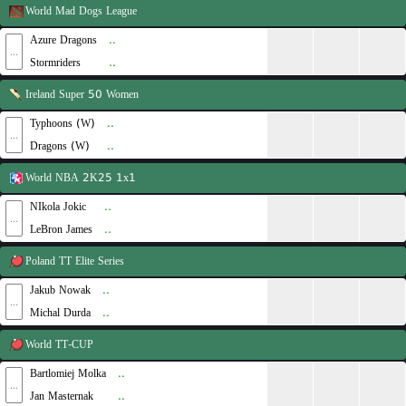
World
Mad Dogs League
Azure Dragons
..
...
...
...
...
Stormriders
..
Ireland
Super 50 Women
Typhoons (W)
..
...
...
...
...
Dragons (W)
..
World
NBA 2K25 1x1
NIkola Jokic
..
...
...
...
...
LeBron James
..
Poland
TT Elite Series
Jakub Nowak
..
...
...
...
...
Michal Durda
..
World
TT-CUP
Bartlomiej Molka
..
...
...
...
...
Jan Masternak
..