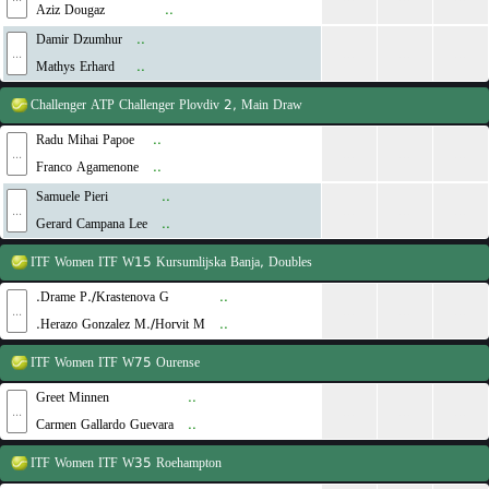
Aziz Dougaz
..
Damir Dzumhur
..
...
...
...
...
Mathys Erhard
..
Challenger
ATP Challenger Plovdiv 2, Main Draw
Radu Mihai Papoe
..
...
...
...
...
Franco Agamenone
..
Samuele Pieri
..
...
...
...
...
Gerard Campana Lee
..
ITF Women
ITF W15 Kursumlijska Banja, Doubles
Drame P./Krastenova G.
..
...
...
...
...
Herazo Gonzalez M./Horvit M.
..
ITF Women
ITF W75 Ourense
Greet Minnen
..
...
...
...
...
Carmen Gallardo Guevara
..
ITF Women
ITF W35 Roehampton