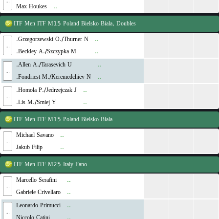
...
...
...
...
Max Houkes
..
ITF Men
ITF M15 Poland Bielsko Biala, Doubles
Grzegorzewski O./Thurner N.
..
...
...
...
...
Beckley A./Szczypka M.
..
Allen A./Tarasevich U.
..
...
...
...
...
Fondriest M./Keremedchiev N.
..
Homola P./Jedrzejczak J.
..
...
...
...
...
Lis M./Smiej Y.
..
ITF Men
ITF M15 Poland Bielsko Biala
Michael Savano
..
...
...
...
...
Jakub Filip
..
ITF Men
ITF M25 Italy Fano
Marcello Serafini
..
...
...
...
...
Gabriele Crivellaro
..
Leonardo Primucci
..
...
...
...
...
Niccolo Catini
..